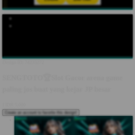
Explore Categories
Popular Products
Shop All Designs
SENGTOTO
SENGTOTO SLOT
SENGTOTO
SLOT MAXWIN
SENGTOTO AGENT SLOT
SENGTOTO
BANDAR SLOT
SENGTOTO RTP SLOT
Design ID: 74235272
SENGTOTO🏆Slot Gacor arena game
paling jos buat yang kejar JP besar
I
IDR 5,000
Create an account to favorite this design!