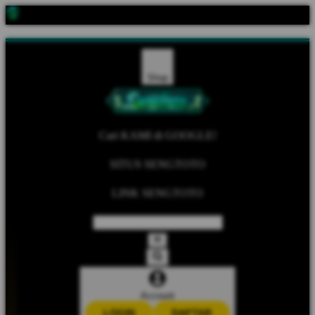
Shop
Cari KAMI di GOOGLE!
SITUS SENGTOTO
LINK SENGTOTO
Account
LOGIN
DAFTAR