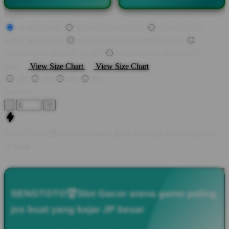
Style
SENGTOTO
SENGTOTO SLOT
SENGTOTO
SLOT MAXWIN
SENGTOTO BANDAR SLOT
SENGTOTO AGENT SLOT
SENGTOTO RTP SLOT
Size
View Size Chart
View Size Chart
2D
3D
4D
5D
Quantity
-
+
SENGTOTO🏆Slot Gacor arena game paling jos buat yang kejar
JP besar
SENGTOTO🏆Slot Gacor arena game paling
jos buat yang kejar JP besar