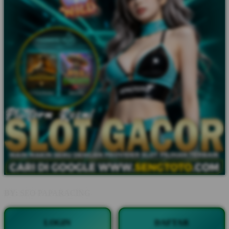
BY:
SEO PAPARACING
LOGIN
DAFTAR