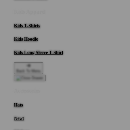
Kids Apparel
Kids T-Shirts
Kids Hoodie
Kids Long Sleeve T-Shirt
Back To Menu
Accessories
Hats
New!