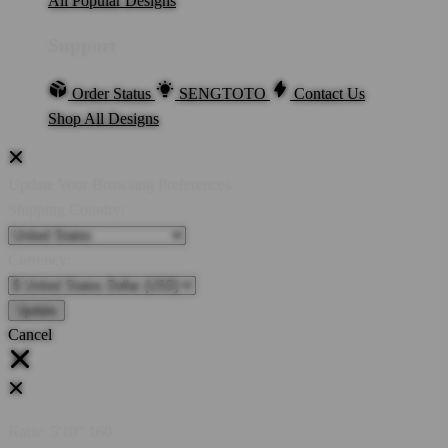
All Popular Designs
Support
Order Status
SENGTOTO
Contact Us
Shop All Designs
Update Your Browsing Preferences
Shipping Country:
Currency:
Cancel
Katie:
5'10"
160