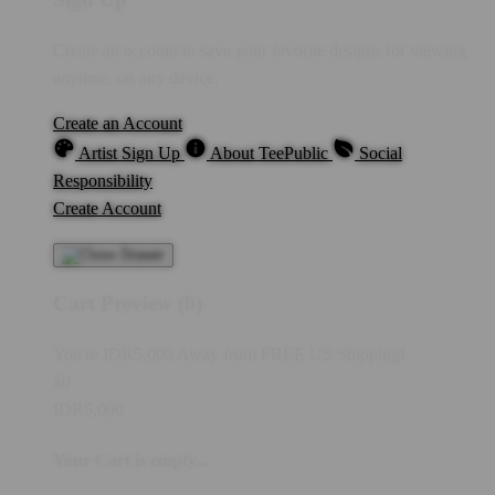
Create an account to save your favorite designs for viewing
anytime, on any device.
Create an Account
Artist Sign Up
About TeePublic
Social
Responsibility
Create Account
Cart Preview (0)
You're
IDR5,000
Away from
FREE US Shipping!
$0
IDR5,000
Your Cart is empty...