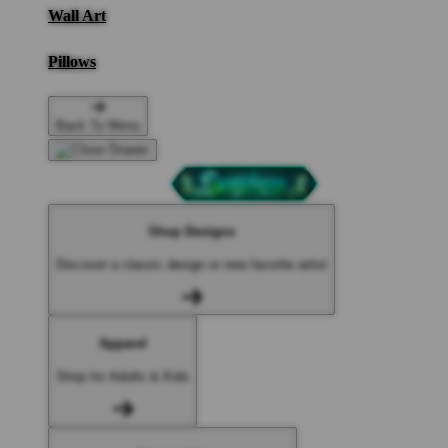
Wall Art
Pillows
Back To Menu
Shop Designs
Discover a classic design or new favorite artist
Apparel
Shop for Adults & Kids